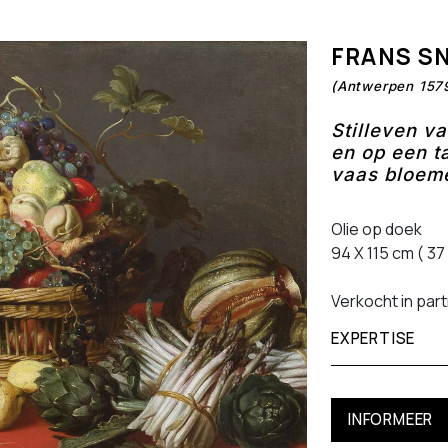
FRANS S
(Antwerpen 157
Stilleven v
en op een t
vaas bloem
Olie op doek
94 X 115 cm ( 37
Verkocht in pa
EXPERTISE
INFORMEER