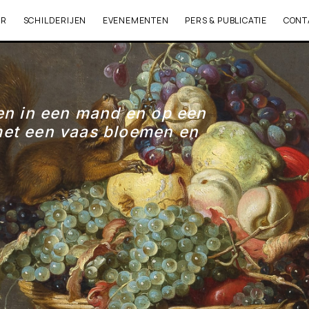
ER
SCHILDERIJEN
EVENEMENTEN
PERS & PUBLICATIE
CONT
ten in een mand en op een
met een vaas bloemen en