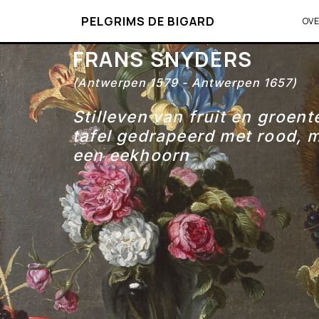
PELGRIMS DE BIGARD
OV
FRANS SNYDERS
(Antwerpen 1579 - Antwerpen 1657)
Stilleven van fruit en groen
tafel gedrapeerd met rood, 
een eekhoorn