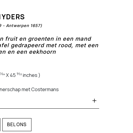
NYDERS
9 - Antwerpen 1657)
an fruit en groenten in een mand
afel gedrapeerd met rood, met een
en en een eekhoorn
1⁄64
9⁄32
X 45
inches )
rtnerschap met Costermans
BEL ONS