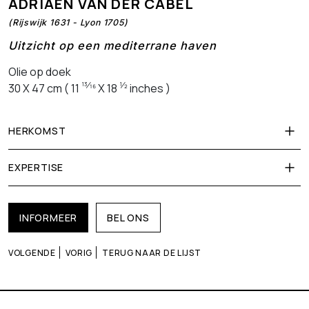
ADRIAEN VAN DER CABEL
(Rijswijk 1631 - Lyon 1705)
Uitzicht op een mediterrane haven
Olie op doek
13⁄16
1⁄2
30 X 47 cm ( 11
X 18
inches )
HERKOMST
EXPERTISE
INFORMEER
BEL ONS
VOLGENDE
VORIG
TERUG NAAR DE LIJST