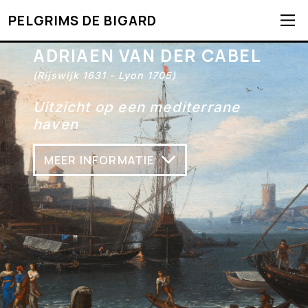
PELGRIMS DE BIGARD
ADRIAEN VAN DER CABEL
(Rijswijk 1631 - Lyon 1705)
Uitzicht op een mediterrane
haven
MEER INFORMATIE