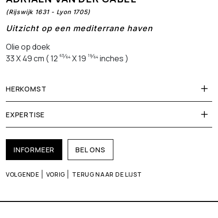
(Rijswijk 1631 - Lyon 1705)
Uitzicht op een mediterrane haven
Olie op doek
63⁄64
19⁄64
33 X 49 cm ( 12
X 19
inches )
HERKOMST
EXPERTISE
INFORMEER
BEL ONS
VOLGENDE
VORIG
TERUG NAAR DE LIJST