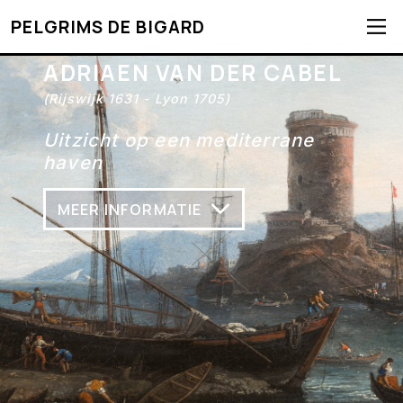
PELGRIMS DE BIGARD
ADRIAEN VAN DER CABEL
(Rijswijk 1631 - Lyon 1705)
Uitzicht op een mediterrane
haven
MEER INFORMATIE