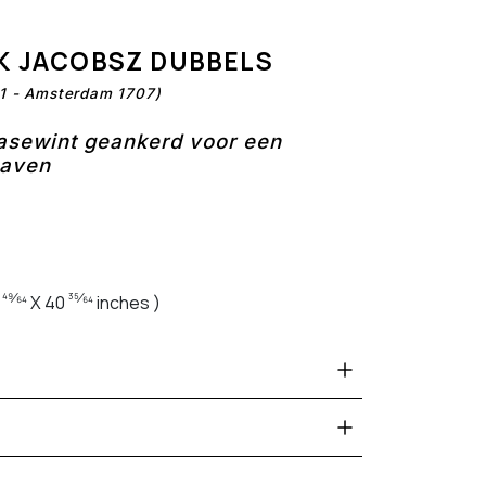
K JACOBSZ DUBBELS
1 - Amsterdam 1707)
asewint geankerd voor een
haven
49⁄64
35⁄64
6
X 40
inches )