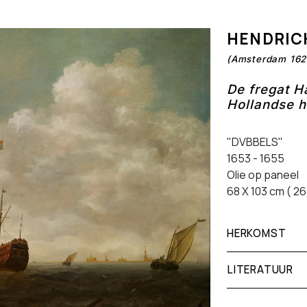
HENDRIC
(Amsterdam 162
De fregat H
Hollandse 
"DVBBELS"
1653 - 1655
Olie op paneel
68 X 103 cm ( 2
HERKOMST
LITERATUUR