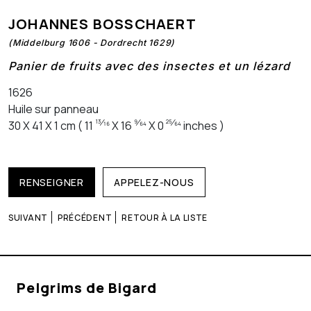
JOHANNES BOSSCHAERT
(Middelburg 1606 - Dordrecht 1629)
Panier de fruits avec des insectes et un lézard
1626
Huile sur panneau
13⁄16
9⁄64
25⁄64
30 X 41 X 1 cm ( 11
X 16
X 0
inches )
RENSEIGNER
APPELEZ-NOUS
SUIVANT
PRÉCÉDENT
RETOUR À LA LISTE
Pelgrims de Bigard